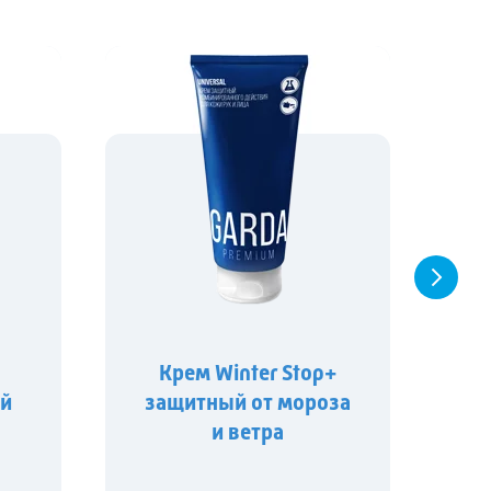
Крем Winter Stop+
К
й
защитный от мороза
S
и ветра
УФ